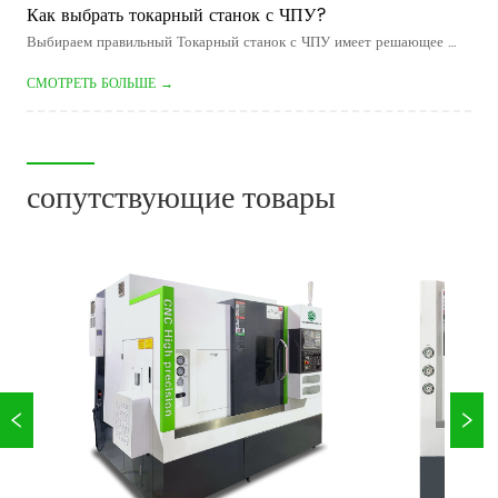
самых эф...
Как выбрать токарный станок с ЧПУ?
Выбираем правильный Токарный станок с ЧПУ имеет решающее 
значение для повышения эффективности обработки, снижения 
СМОТРЕТЬ БОЛЬШЕ →
производственных затрат и обеспечения стабильного качества 
деталей. Независимо от того, производите ли вы автомобильные 
валы, гидравличе...
сопутствующие товары