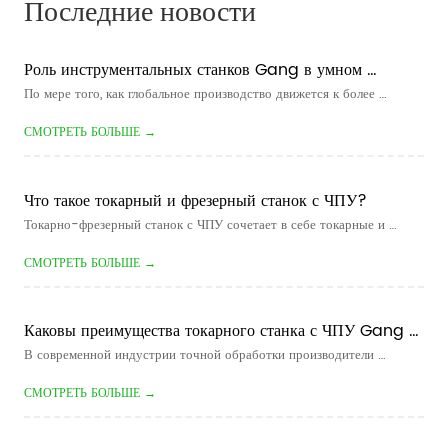
Последние новости
Роль инструментальных станков Gang в умном 
производстве
По мере того, как глобальное производство движется к более 
высокой эффективности, более короткому времени выполнения и 
СМОТРЕТЬ БОЛЬШЕ →
более гибкому производству, умное производство стало ключевым 
направлением для компаний, занимающихся обработкой с ЧПУ. Для 
произво...
Что такое токарный и фрезерный станок с ЧПУ?
Токарно-фрезерный станок с ЧПУ сочетает в себе токарные и 
фрезерные операции в одном станке с компьютерным управлением. 
СМОТРЕТЬ БОЛЬШЕ →
Он предназначен для производства компонентов, которые содержат 
как вращательные функции, такие как диаметры, конусы и резьба, так 
...
Каковы преимущества токарного станка с ЧПУ Gang 
Type?
В современной индустрии точной обработки производители 
постоянно ищут более быстрое время цикла, более жесткие допуски 
СМОТРЕТЬ БОЛЬШЕ →
и более низкие производственные затраты. Для обработки мелких 
деталей большого объема  Токарный станок с ЧПУ стал одним из 