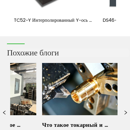
TC52-Y Интерполированный Y-ось & 
DS46-36 Дв
с 
Tailstock токарный станок с ЧПУ
Похожие блоги
Что такое токарный и 
Каковы 