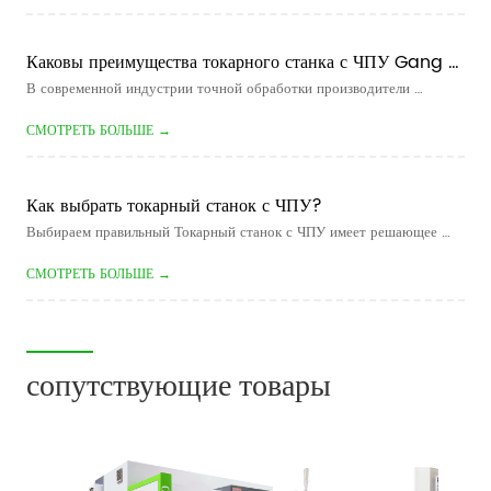
как вращательные функции, такие как диаметры, конусы и резьба, так 
...
Каковы преимущества токарного станка с ЧПУ Gang 
Type?
В современной индустрии точной обработки производители 
постоянно ищут более быстрое время цикла, более жесткие допуски 
СМОТРЕТЬ БОЛЬШЕ →
и более низкие производственные затраты. Для обработки мелких 
деталей большого объема  Токарный станок с ЧПУ стал одним из 
самых эф...
Как выбрать токарный станок с ЧПУ?
Выбираем правильный Токарный станок с ЧПУ имеет решающее 
значение для повышения эффективности обработки, снижения 
СМОТРЕТЬ БОЛЬШЕ →
производственных затрат и обеспечения стабильного качества 
деталей. Независимо от того, производите ли вы автомобильные 
валы, гидравличе...
сопутствующие товары