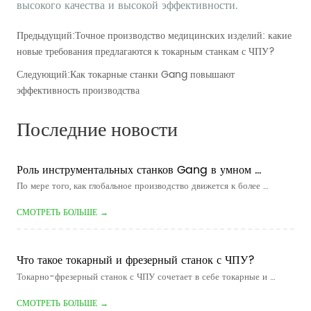
Предыдущий:
Точное производство медицинских изделий: какие
новые требования предлагаются к токарным станкам с ЧПУ?
Следующий:
Как токарные станки Gang повышают
эффективность производства
Последние новости
Роль инструментальных станков Gang в умном 
производстве
По мере того, как глобальное производство движется к более 
высокой эффективности, более короткому времени выполнения и 
СМОТРЕТЬ БОЛЬШЕ →
более гибкому производству, умное производство стало ключевым 
направлением для компаний, занимающихся обработкой с ЧПУ. Для 
произво...
Что такое токарный и фрезерный станок с ЧПУ?
Токарно-фрезерный станок с ЧПУ сочетает в себе токарные и 
фрезерные операции в одном станке с компьютерным управлением. 
СМОТРЕТЬ БОЛЬШЕ →
Он предназначен для производства компонентов, которые содержат 