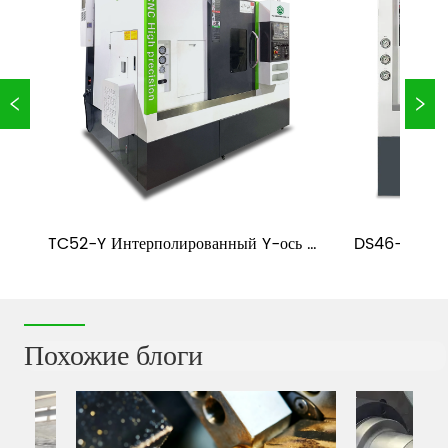
TC52-Y Интерполированный Y-ось & 
DS46-36 Дв
с 
Tailstock токарный станок с ЧПУ
Похожие блоги